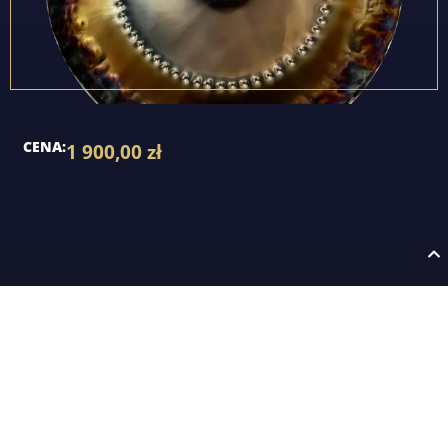
CENA:
1 900,00
zł
2026 AVATARGONG Sp. z o.o.