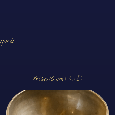
orii :
Misa 16 cm | ton D