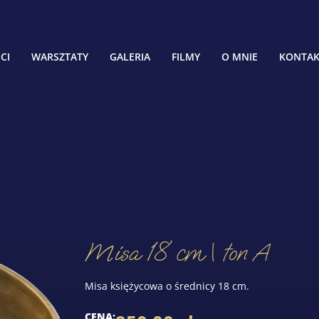
CI
WARSZTATY
GALERIA
FILMY
O MNIE
KONTA
Misa 18 cm | ton A
Misa księżycowa o średnicy 18 cm.
CENA: