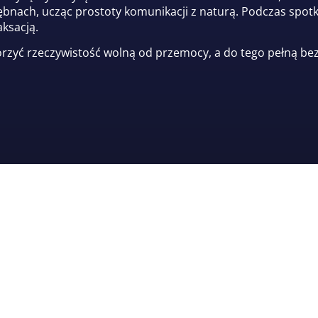
 bębnach, ucząc prostoty komunikacji z naturą. Podczas s
aksacją.
zyć rzeczywistość wolną od przemocy, a do tego pełną bez
2026 AVATARGONG Sp. z o.o.