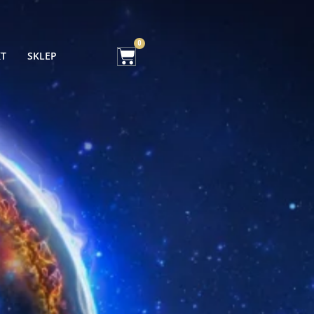
0
KT
SKLEP