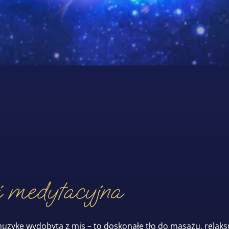
 medytacyjna
ykę wydobytą z mis – to doskonałe tło do masażu, relaksu,