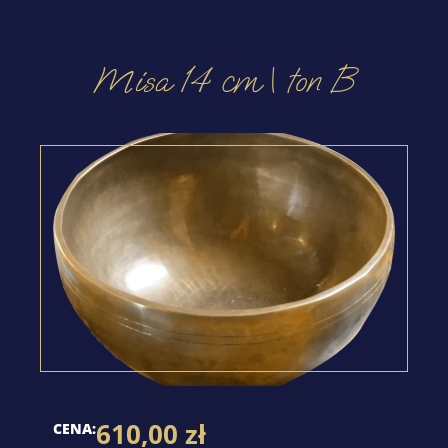
Misa 14 cm | ton B
610,00
zł
CENA: